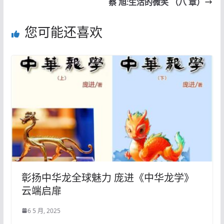
蔡 旭:生活的微笑 （八 章）
您可能还喜欢
彰扬中华龙全球魅力 庞进《中华龙学》
云端启扉
6 5 月, 2025