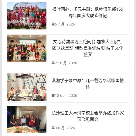
枫叶同心，多元共融：枫叶俱乐部159
周年国庆大联欢侧记
5 7 月, 2026
文心诗韵墨魂三绝同台:加拿大三家社
团联袂呈现“诗韵墨香诵端阳”端午文化
盛宴
22 6 月, 2026
潇湘学子聚中原：几十载芳华话家国情
怀
12 6 月, 2026
长沙理工大学河南校友会举办旅加作家
燕飞见面会
3 6 月, 2026