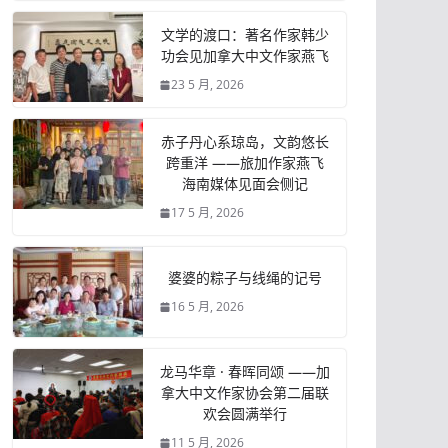
文学的渡口：著名作家韩少
功会见加拿大中文作家燕飞
23 5 月, 2026
赤子丹心系琼岛，文韵悠长
跨重洋 ——旅加作家燕飞
海南媒体见面会侧记
17 5 月, 2026
婆婆的粽子与线绳的记号
16 5 月, 2026
龙马华章 · 春晖同颂 ——加
拿大中文作家协会第二届联
欢会圆满举行
11 5 月, 2026