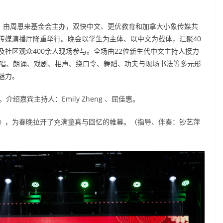
8日，由周恩来基金会主办，双快中文、更优教育和加拿大小象传媒共
力传媒演播厅隆重举行。晚会以学生为主体、以中文为载体，汇聚40
社区观众400余人现场参与。全场由22位新生代中文主持人接力
合唱、朗诵、戏剧、相声、绕口令、舞蹈、功夫与现场书法等多元形
魅力。
介绍嘉宾主持人：Emily Zheng 、屈佳惠。
》，为春晚拉开了充满童真与回忆的帷幕。（指导、伴奏：钞艺萍