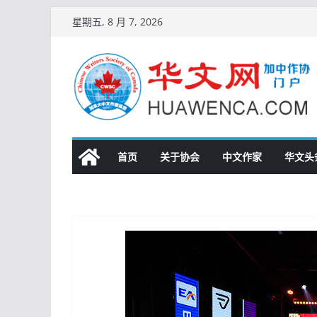
跳
星期五, 8 月 7, 2026
至
内
容
首页
关于协会
中文作家
华文头