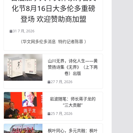
化节8月16日大多伦多重磅
登场 欢迎赞助商加盟
31 7 月, 2026
（华文网多伦多消息 特约记者陈蓉 ）
山川无界，诗化人生——黄
赞扬诗集《无界》（上下两
卷）出版
27 7 月, 2026
岩波随笔：师长蒋子龙的
“三大贡献”
25 7 月, 2026
枫叶同心，多元共融：枫叶