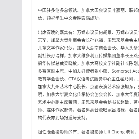
中国驻多伦多总领馆、加拿大国会议员叶嘉丽、联邦保守
信，预祝学生中文春晚圆满成功。
出席春晚的嘉宾有：万锦市议员何胡景、万锦市议员
志军，加拿大贵州商会会长孙兆福，周恩来基金会主
儿童文学作家玛莎，加拿大湖南商会会长、华人头条
副社长孙瑞祥，加拿大维多利亚传媒集团董事长王燕
枫华传媒总裁梁晓敏，加拿大高校文学社副社长陈刚
多赛区副主席、中加友好使者张小燕，Somerset Academy a
教育学会会长、GTA汉语考试服务中心主任翟乃刚
加拿大九州艺术中心院长、京剧表演艺术家张旭东，安省徒
明，加拿大华夏文化传承协会创会会长、加拿大华夏
艺术中心副主席茉莉，周恩来基金会秘书长赵敏，著
师、媒体作家郝伟，著名男高音歌唱家吕增禄，著名
构代表亦到场报道与支持。
担任晚会摄影师的有：著名摄影师 Lili Cheng 