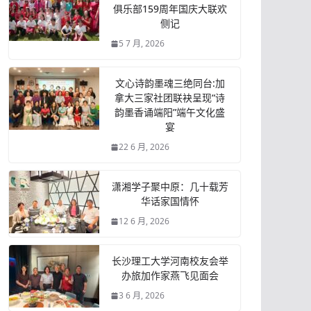
俱乐部159周年国庆大联欢
侧记
5 7 月, 2026
文心诗韵墨魂三绝同台:加
拿大三家社团联袂呈现“诗
韵墨香诵端阳”端午文化盛
宴
22 6 月, 2026
潇湘学子聚中原：几十载芳
华话家国情怀
12 6 月, 2026
长沙理工大学河南校友会举
办旅加作家燕飞见面会
3 6 月, 2026