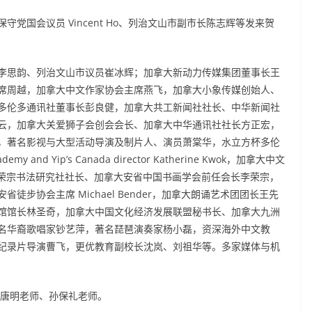
党国会议员 Vincent Ho、列治文山市副市长陈志辉等发来贺
李思韵、列治文山市议员崔冰辉；加拿大新动力传媒集团董事长王
席周越，加拿大中文作家协会主席燕飞，加拿大小象传媒创始人、
多伦多通讯社董事长彭良健，加拿大共工新闻社社长、中华新闻社
云，加拿大关爱狮子会创会会长、加拿大中华通讯社社长方正宏，
，著名影视与大型活动导演及制片人、演员萧棠华，水立方杯多伦
nd Yip’s Canada director Katherine Kwok，加拿大中文
，荣宗书法研究社社长、加拿大安省中国书画学会前任会长李荣宗，
步协会主席 Michael Bender，加拿大朗诵艺术团团长王先
馆馆长林圣奇，加拿大中国文化经济发展联盟秘书长、加拿大九洲
名华裔歌唱家钞艺萍，著名琵琶演奏家杨小磊，资深海外中文教
纪录片导演曹飞，更优教育副校长沈岚、刘祖华等。多家媒体与机
老师、唐明老师、孙保礼老师。