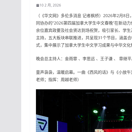
10 2 月, 2026
（《华文网》多伦多消息 记者枫桥）2026年2月
同协办的“2026第四届加拿大学生中文春晚”在新动
余位嘉宾政要及社会贤达到场祝贺，吸引家长、学生及
主持，五大板块串联推进，共呈现31个节目，涵盖
式，集中展示了加拿大学生中文学习成果与中华文化
晚会总主持人：金雨霏 、李思远 、王子谦 、 章继平。
童声袅袅，温暖启幕。一曲《西风的话》与《小放牛
老师；指挥：周越老师）