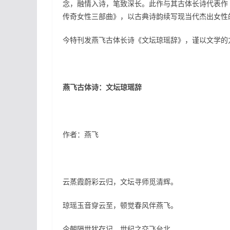
念，融情入诗，笔致深长。此作与其古体长诗代表作
传奇女性三部曲》，以古典诗韵续写现当代杰出女性
今特刊发燕飞古体长诗《文坛琼瑶辞》，谨以文学的
燕飞古体诗：文坛琼瑶辞
作者：燕飞
云蒸霞蔚彩云归，文坛寻师觅清辉。
琼瑶玉音穿云至，顿觉春风伴燕飞。
今朝隔世犹存记，世纪之交飞台北。