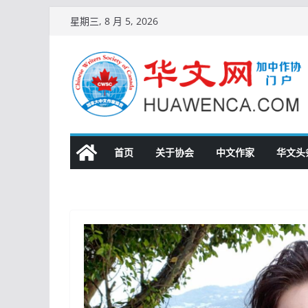
跳
星期三, 8 月 5, 2026
至
内
容
首页
关于协会
中文作家
华文头