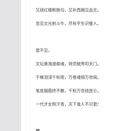
又续红楼断肠句，又补西厢泣血文。
忽见文光射斗牛，尽有平生识璧人。
君不见，
文坛墨海渡痴魂，钟灵毓秀叩天门。
千帷泪浸千秋雨，万卷魂销万世闻。
笔底烟霞终不散，千秋万世绕昆仑。
一代才女照汗青，天下谁人不识君！
跋