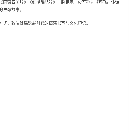
《同窗四美辞》《红楼晓旭辞》一脉相承，应可称为《燕飞古体诗
的生命故事。
方式，致敬琼瑶跨越时代的情感书写与文化印记。