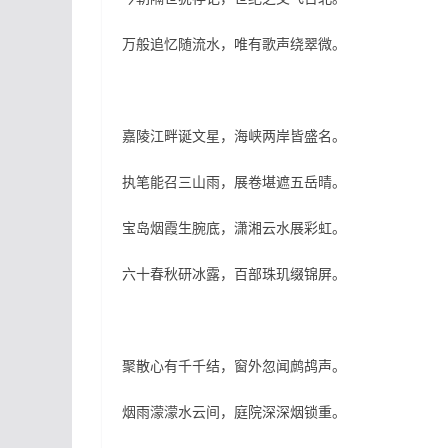
万般追忆随流水，唯有歌声绕翠微。
嘉陵江畔诞文星，海峡两岸皆盛名。
执笔能召三山雨，展卷堪遮五岳晴。
宝岛烟霞生腕底，潇湘云水展彩虹。
六十春秋研冰露，百部珠玑缀锦屏。
聚散心有千千结，窗外忽闻鹧鸪声。
烟雨濛濛水云间，庭院深深烟锁重。