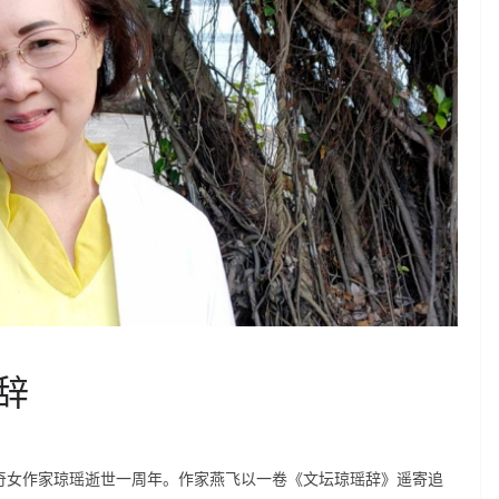
辞
传奇女作家琼瑶逝世一周年。作家燕飞以一卷《文坛琼瑶辞》遥寄追