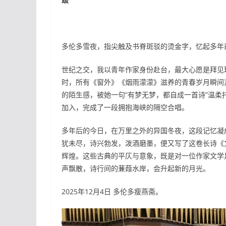
多伦多雪夜，指尖触及书脊斑驳的烫金字，忆起多年
世纪之交，我以青年作家身份赴台，最大心愿是拜见
时，所有《窗外》《烟雨濛濛》滋养的青春岁月瞬间
的陌生感，被她一句“有梦无梦，都自成一首诗”温
加入，完成了一段拥抱海峡的隔空合唱。
多年后的今日，在万里之外的异国冬夜，这段记忆凝
犹未尽，诗兴勃发，泼酒磨墨，便又写了这卷长诗《
辉煌。这些古典的平仄与意象，既是对一位作家文学
声飘散，诗行间的蒹葭水岸，会升起新的月光。
2025年12月4日 多伦多瘦燕斋。