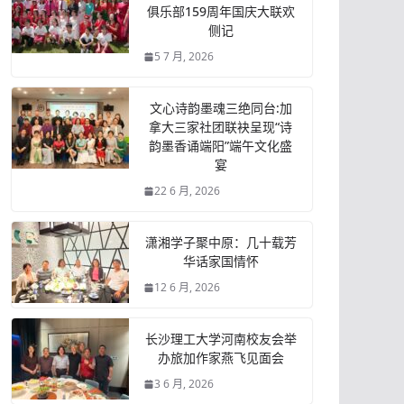
俱乐部159周年国庆大联欢
侧记
5 7 月, 2026
文心诗韵墨魂三绝同台:加
拿大三家社团联袂呈现“诗
韵墨香诵端阳”端午文化盛
宴
22 6 月, 2026
潇湘学子聚中原：几十载芳
华话家国情怀
12 6 月, 2026
长沙理工大学河南校友会举
办旅加作家燕飞见面会
3 6 月, 2026