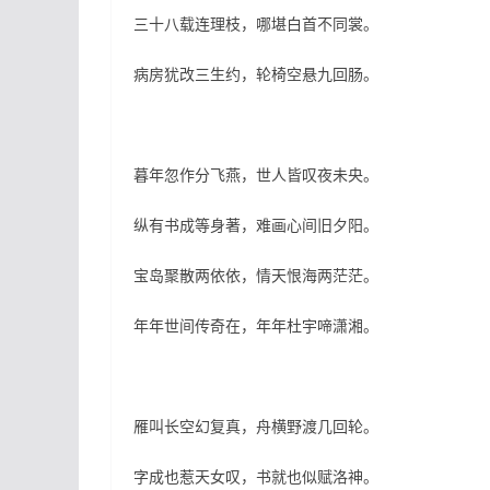
三十八载连理枝，哪堪白首不同裳。
病房犹改三生约，轮椅空悬九回肠。
暮年忽作分飞燕，世人皆叹夜未央。
纵有书成等身著，难画心间旧夕阳。
宝岛聚散两依依，情天恨海两茫茫。
年年世间传奇在，年年杜宇啼潇湘。
雁叫长空幻复真，舟横野渡几回轮。
字成也惹天女叹，书就也似赋洛神。