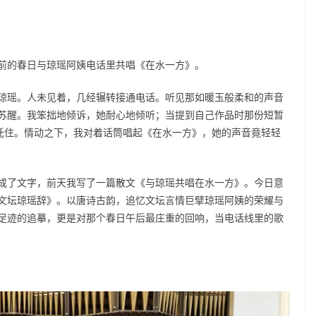
前的春日与琼瑶阿姨电话里共唱《在水一方》。
琼瑶。人未见着，几经辗转接通电话。听见那如暖玉般柔和的声音
苏醒。我笨拙地倾诉，她耐心地倾听；当提到自己作品时那份短暂
柔托住。情动之下，我对着话筒唱起《在水一方》，她的声音竟轻轻
成了文字，前天我写了一篇散文《与琼瑶共唱在水一方》。今日意
文坛琼瑶辞》。以唐诗古韵，追忆文坛言情巨擘琼瑶阿姨的荣耀与
足迹的追摹，更是对那个春日午后最庄重的回响，当电话线里的歌