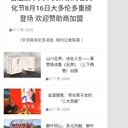
化节8月16日大多伦多重磅
登场 欢迎赞助商加盟
31 7 月, 2026
（华文网多伦多消息 特约记者陈蓉 ）
山川无界，诗化人生——黄
赞扬诗集《无界》（上下两
卷）出版
27 7 月, 2026
岩波随笔：师长蒋子龙的
“三大贡献”
25 7 月, 2026
枫叶同心，多元共融：枫叶