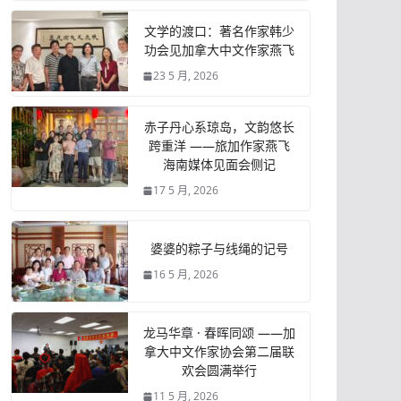
文学的渡口：著名作家韩少
功会见加拿大中文作家燕飞
23 5 月, 2026
赤子丹心系琼岛，文韵悠长
跨重洋 ——旅加作家燕飞
海南媒体见面会侧记
17 5 月, 2026
婆婆的粽子与线绳的记号
16 5 月, 2026
龙马华章 · 春晖同颂 ——加
拿大中文作家协会第二届联
欢会圆满举行
11 5 月, 2026