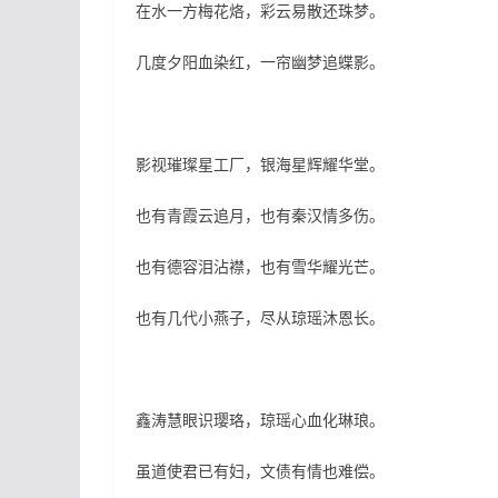
在水一方梅花烙，彩云易散还珠梦。
几度夕阳血染红，一帘幽梦追蝶影。
影视璀璨星工厂，银海星辉耀华堂。
也有青霞云追月，也有秦汉情多伤。
也有德容泪沾襟，也有雪华耀光芒。
也有几代小燕子，尽从琼瑶沐恩长。
鑫涛慧眼识璎珞，琼瑶心血化琳琅。
虽道使君已有妇，文债有情也难偿。