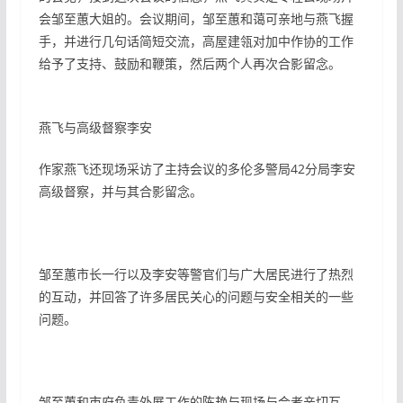
会邹至蕙大姐的。会议期间，邹至蕙和蔼可亲地与燕飞握
手，并进行几句话简短交流，高屋建瓴对加中作协的工作
给予了支持、鼓励和鞭策，然后两个人再次合影留念。
燕飞与高级督察李安
作家燕飞还现场采访了主持会议的多伦多警局42分局李安
高级督察，并与其合影留念。
邹至蕙市长一行以及李安等警官们与广大居民进行了热烈
的互动，并回答了许多居民关心的问题与安全相关的一些
问题。
邹至蕙和市府负责外展工作的陈艳与现场与会者亲切互