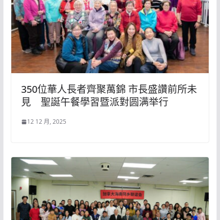
350位華人長者齊聚萬錦 市長盛讚前所未
見 聖誕午餐學習暨派對圆满举行
12 12 月, 2025