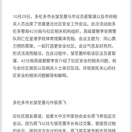
10月29日，多伦多市长邹至蕙与市议员麦智谋以及市府相
关人员出席了世嘉堡北社区安全工作会议。此次活动由多
伦多警局42分局与社区相关机构组织，高级督察李安携警
队同仁在皇港学校体育馆集体亮相。会议主题为：同心携
力预防罪案，一起打造更安全社区。会议气氛友好热烈，
形式活泼而融洽。在此过程中，邹至蕙听取该区议员麦智
谋、42分局高级督察李安介绍了社区安全的相关问题，和
与会社区居民以及相关人士亲切互动，并就居民关心的社
区安全的相关问题解答和解释。
多伦多市长邹至蕙与作家燕飞
应社区朋友邀请，加拿大中文作家协会会长燕飞参加这次
会议。因为燕飞以往与邹至蕙市长有过交集，曾接受过她
的会见，接到这次会议的信息，燕飞其实是专程去现场拜