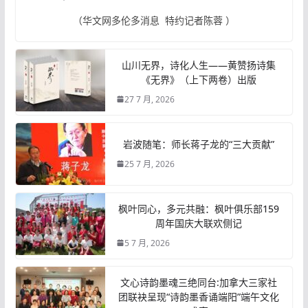
（华文网多伦多消息 特约记者陈蓉 ）
山川无界，诗化人生——黄赞扬诗集
《无界》（上下两卷）出版
27 7 月, 2026
岩波随笔：师长蒋子龙的“三大贡献”
25 7 月, 2026
枫叶同心，多元共融：枫叶俱乐部159
周年国庆大联欢侧记
5 7 月, 2026
文心诗韵墨魂三绝同台:加拿大三家社
团联袂呈现“诗韵墨香诵端阳”端午文化