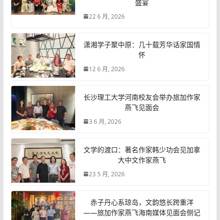
盛宴
22 6 月, 2026
潇湘学子聚中原：几十载芳华话家国情
怀
12 6 月, 2026
长沙理工大学河南校友会举办旅加作家
燕飞见面会
3 6 月, 2026
文学的渡口：著名作家韩少功会见加拿
大中文作家燕飞
23 5 月, 2026
赤子丹心系琼岛，文韵悠长跨重洋
——旅加作家燕飞海南媒体见面会侧记