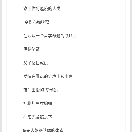
染上你的瘟疫的人类
变得心胸狭窄
在涉及一个哲学命题的领域上
明枪暗箭
父子反目成仇
爱情在零点的钟声中被出售
夜间出没的飞行物，
神秘的黑衣蝙蝠
在阳光普照之下
竟无人能辨认你的体态