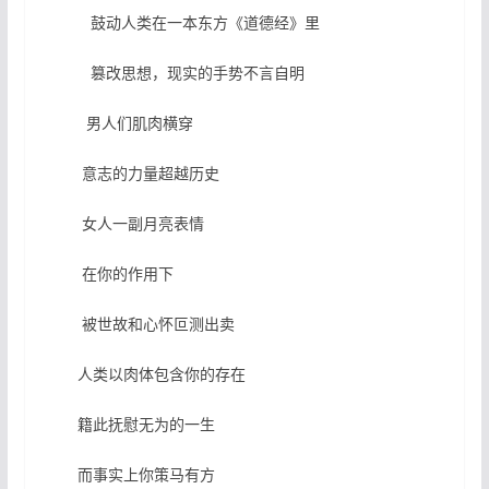
鼓动人类在一本东方《道德经》里
篡改思想，现实的手势不言自明
男人们肌肉横穿
意志的力量超越历史
女人一副月亮表情
在你的作用下
被世故和心怀叵测出卖
人类以肉体包含你的存在
籍此抚慰无为的一生
而事实上你策马有方