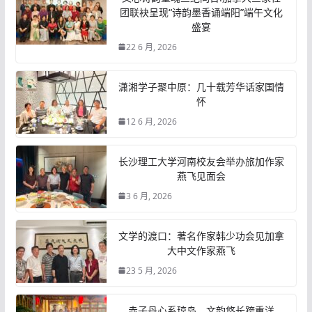
团联袂呈现“诗韵墨香诵端阳”端午文化
盛宴
22 6 月, 2026
潇湘学子聚中原：几十载芳华话家国情
怀
12 6 月, 2026
长沙理工大学河南校友会举办旅加作家
燕飞见面会
3 6 月, 2026
文学的渡口：著名作家韩少功会见加拿
大中文作家燕飞
23 5 月, 2026
赤子丹心系琼岛，文韵悠长跨重洋