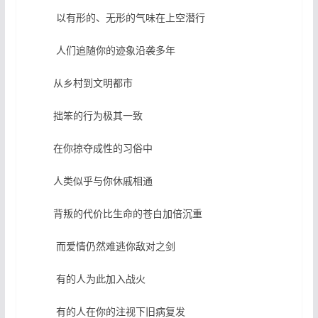
以有形的、无形的气味在上空潜行
人们追随你的迹象沿袭多年
从乡村到文明都市
拙笨的行为极其一致
在你掠夺成性的习俗中
人类似乎与你休戚相通
背叛的代价比生命的苍白加倍沉重
而爱情仍然难逃你敌对之剑
有的人为此加入战火
有的人在你的注视下旧病复发