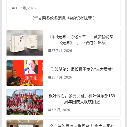
31 7 月, 2026
（华文网多伦多消息 特约记者陈蓉 ）
山川无界，诗化人生——黄赞扬诗集
《无界》（上下两卷）出版
27 7 月, 2026
岩波随笔：师长蒋子龙的“三大贡献”
25 7 月, 2026
枫叶同心，多元共融：枫叶俱乐部159
周年国庆大联欢侧记
5 7 月, 2026
文心诗韵墨魂三绝同台:加拿大三家社