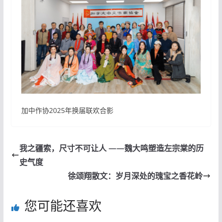
加中作协2025年换届联欢合影
我之疆索，尺寸不可让人 ——魏大鸣塑造左宗棠的历
史气度
徐颂翔散文：岁月深处的瑰宝之香花岭
您可能还喜欢