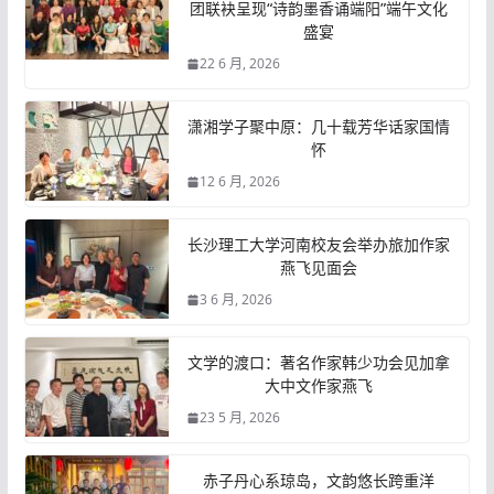
团联袂呈现“诗韵墨香诵端阳”端午文化
盛宴
22 6 月, 2026
潇湘学子聚中原：几十载芳华话家国情
怀
12 6 月, 2026
长沙理工大学河南校友会举办旅加作家
燕飞见面会
3 6 月, 2026
文学的渡口：著名作家韩少功会见加拿
大中文作家燕飞
23 5 月, 2026
赤子丹心系琼岛，文韵悠长跨重洋