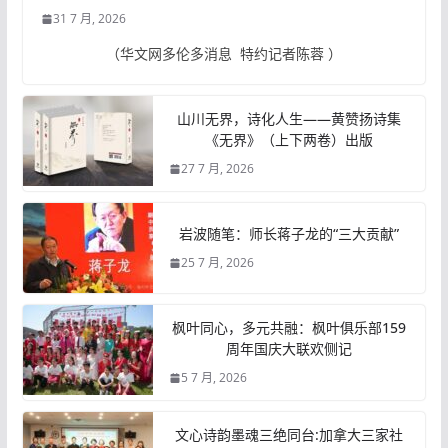
31 7 月, 2026
（华文网多伦多消息 特约记者陈蓉 ）
山川无界，诗化人生——黄赞扬诗集
《无界》（上下两卷）出版
27 7 月, 2026
岩波随笔：师长蒋子龙的“三大贡献”
25 7 月, 2026
枫叶同心，多元共融：枫叶俱乐部159
周年国庆大联欢侧记
5 7 月, 2026
文心诗韵墨魂三绝同台:加拿大三家社