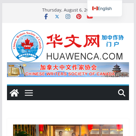
Skip
English
Thursday, August 6, 2026
to
Chinese
content