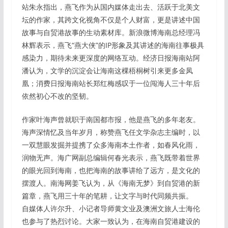
站朱永指出，燕飞作为从国内媒体走出去、活跃于北美文
坛的作家，其跨文化视角不仅是个人财富，更是讲述中国
故事与自贸港故事的生动素材库。新浪微博海南总经理冯
林辉表示，燕飞“燕大侠”的IP形象及其讲述的海南往事极具
感染力，期待未来更深度的网络互动。经济日报海南站阿
潘认为，文学的沉淀会让海南这棵梧桐树引来更多金凤
凰；消费日报海南站长郑红梅感叹于一位闯海人三十年后
依然初心不改的坚韧。
作家叶海声曾就职于南国都市报，他是燕飞的多年老友。
海声深情忆及当年岁月，称赞燕飞任文学杂志主编时，以
一双慧眼发掘并提携了众多海南本土作者，如春风化雨，
润物无声。海广网副总编辑何春光表示，燕飞既带着世界
的眼光回到海南，也把海南的故事讲给了远方，是文化的
摆渡人。南海网姜飞认为，从《海南无梦》到自贸港的新
篇章，燕飞用三十年的笔耕，让文字与时代同频共振。
自媒体人许尔升、小记者导师黄文业及澳洲文旅人士海伦
也参与了热烈讨论。大家一致认为，在海南自贸港建设的