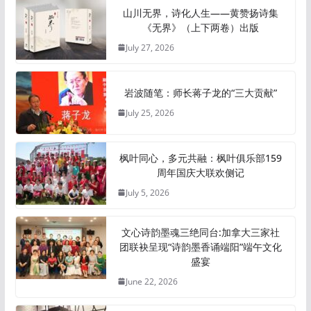
山川无界，诗化人生——黄赞扬诗集
《无界》（上下两卷）出版
July 27, 2026
岩波随笔：师长蒋子龙的“三大贡献”
July 25, 2026
枫叶同心，多元共融：枫叶俱乐部159
周年国庆大联欢侧记
July 5, 2026
文心诗韵墨魂三绝同台:加拿大三家社
团联袂呈现“诗韵墨香诵端阳”端午文化
盛宴
June 22, 2026