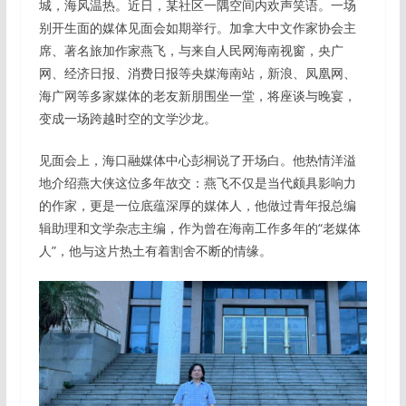
城，海风温热。近日，某社区一隅空间内欢声笑语。一场
别开生面的媒体见面会如期举行。加拿大中文作家协会主
席、著名旅加作家燕飞，与来自人民网海南视窗，央广
网、经济日报、消费日报等央媒海南站，新浪、凤凰网、
海广网等多家媒体的老友新朋围坐一堂，将座谈与晚宴，
变成一场跨越时空的文学沙龙。
见面会上，海口融媒体中心彭桐说了开场白。他热情洋溢
地介绍燕大侠这位多年故交：燕飞不仅是当代颇具影响力
的作家，更是一位底蕴深厚的媒体人，他做过青年报总编
辑助理和文学杂志主编，作为曾在海南工作多年的“老媒体
人”，他与这片热土有着割舍不断的情缘。