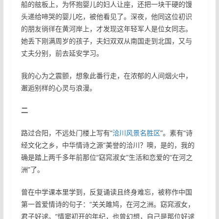
船的舷板上，为怀抱婴儿的妇人让座，还把一块干硬的馒
头递给啼哭的婴儿吃，被他看见了。深夜，他同这位初识
的朋友徜徉在黄河岸上，才发现这年轻军人是位女同志。
她丢下刚满周岁的孩子，夫妇双双从南国走到北国，又与
丈夫分别，前去延安学习。
我的心为之震颤，想象此番行走，在浓郁的人间烟火中，
邂逅别样的心灵与浪漫。
二
路过合阳，不远处门楼上写有“
洽川风景名胜区
”。素有“诗
经文化之乡，中华情诗之源”美誉的洽川？噢，是的，我的
确是踏上两千多年前那位“窈窕淑女”生活和恋爱的“在河之
洲”了。
曾在中学课本里学到，反复诵读且终身难忘，被称作中国
第一首爱情诗的句子：“关关雎鸠，在河之洲。窈窕淑女，
君子好逑。”情窦初开的年纪，也曾幻想，自己是那位好逑