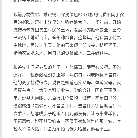
和谷先生递烟，与小伙的父亲闲聊。
眼前身材微胖、戴眼镜、穿浅绿色POLO衫的气质不同于农
民的老陶，是村上较早的生猪养殖大户，十多年前，开始
流转承包外出务工村民的土地，发展种养循环农业，至今
已流转土地近百亩，全部种粮食。这些年，他和妻子侍奉
庄稼地，再过一半天，他的玉米便全部收完，秸秆还田，
猪场农家肥入地，用自己的设备犁地，二茬继续种。
和谷先生问起老陶的儿子，夸他懂事，眼里有父母。不说
还好，一说像触碰到身上哪一块伤口，叫老陶极不自在。
他的调子扬得很高，说要是知道心疼父母、体谅父母，就
还算有良心。大学本科毕业生，学的会计，国企干不到一
年，说整天算账，几百万几个亿的，没有一笔是自己的，
便跳槽进商贸公司。不当会计师，去当什么销售助理；不
靠手艺，想靠嘴皮子吃饭？门儿都没有。让考事业单位，
不愿意考，说不想受约束，不屑于掺和体制内那一套，年
轻人不说人话，只会溜须拍马低头哈腰，他看不上。