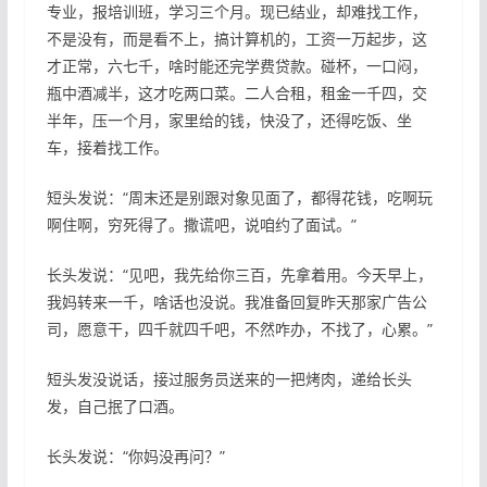
专业，报培训班，学习三个月。现已结业，却难找工作，
不是没有，而是看不上，搞计算机的，工资一万起步，这
才正常，六七千，啥时能还完学费贷款。碰杯，一口闷，
瓶中酒减半，这才吃两口菜。二人合租，租金一千四，交
半年，压一个月，家里给的钱，快没了，还得吃饭、坐
车，接着找工作。
短头发说：“周末还是别跟对象见面了，都得花钱，吃啊玩
啊住啊，穷死得了。撒谎吧，说咱约了面试。”
长头发说：“见吧，我先给你三百，先拿着用。今天早上，
我妈转来一千，啥话也没说。我准备回复昨天那家广告公
司，愿意干，四千就四千吧，不然咋办，不找了，心累。”
短头发没说话，接过服务员送来的一把烤肉，递给长头
发，自己抿了口酒。
长头发说：“你妈没再问？”