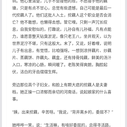
圳。他心里清楚，儿子不会接他的班，不愿接手他的藕
塘，只是有点不甘心，总觉有些遗憾，自己可能是最后一
代挖藕人了。他们这批人入土，挖藕人这个职业是否会消
亡？他不敢想，也懒得去想。管它哩。只剩一声冗长叹
息，自我安慰似的，打趣说，儿孙自有儿孙福，凡有点能
力，谁愿意整天钻臭淤泥，像只老王八，坐井观天，以为
世界泥泞不堪，只有这般大。末了，又说，好着哩，说明
儿子有出息，有觉悟，比咱强呀。一想到凉拌藕片、炒藕
片、蒸藕饼、炸藕丸、藕盒，还有排骨炖藕，鲜美的汤汁
入口，寒凉的心肠，瞬间暖了。老陈笑得爽朗，胸腔起
伏，洁白的牙齿熠熠生辉。
旁边那位高个子妇女，和脸上有颗大痣的挖藕人是夫妻
档，她正操一口浓郁而亲切的河南话，说起娘家的什么喜
事。
“姨，出来挖藕，辛苦呀。”我说，“背井离乡的，委屈不？”
她哗哗一笑，说：“生活嘛，有啥好委屈的，总得寻活路，