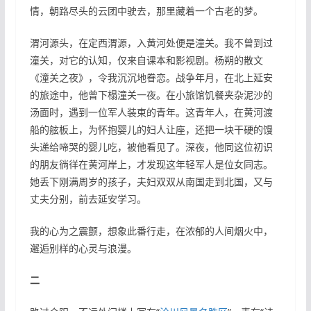
情，朝路尽头的云团中驶去，那里藏着一个古老的梦。
渭河源头，在定西渭源，入黄河处便是潼关。我不曾到过
潼关，对它的认知，仅来自课本和影视剧。杨朔的散文
《潼关之夜》，令我沉沉地眷恋。战争年月，在北上延安
的旅途中，他曾下榻潼关一夜。在小旅馆饥餐夹杂泥沙的
汤面时，遇到一位军人装束的青年。这青年人，在黄河渡
船的舷板上，为怀抱婴儿的妇人让座，还把一块干硬的馒
头递给啼哭的婴儿吃，被他看见了。深夜，他同这位初识
的朋友徜徉在黄河岸上，才发现这年轻军人是位女同志。
她丢下刚满周岁的孩子，夫妇双双从南国走到北国，又与
丈夫分别，前去延安学习。
我的心为之震颤，想象此番行走，在浓郁的人间烟火中，
邂逅别样的心灵与浪漫。
二