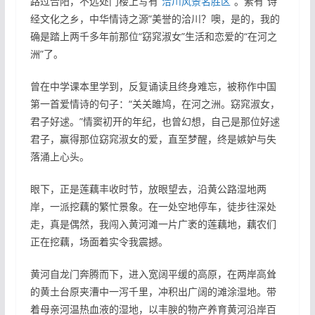
路过合阳，不远处门楼上写有“
洽川风景名胜区
”。素有“诗
经文化之乡，中华情诗之源”美誉的洽川？噢，是的，我的
确是踏上两千多年前那位“窈窕淑女”生活和恋爱的“在河之
洲”了。
曾在中学课本里学到，反复诵读且终身难忘，被称作中国
第一首爱情诗的句子：“关关雎鸠，在河之洲。窈窕淑女，
君子好逑。”情窦初开的年纪，也曾幻想，自己是那位好逑
君子，赢得那位窈窕淑女的爱，直至梦醒，终是嫉妒与失
落涌上心头。
眼下，正是莲藕丰收时节，放眼望去，沿黄公路湿地两
岸，一派挖藕的繁忙景象。在一处空地停车，徒步往深处
走，真是偶然，我闯入黄河滩一片广袤的莲藕地，藕农们
正在挖藕，场面着实令我震撼。
黄河自龙门奔腾而下，进入宽阔平缓的高原，在两岸高耸
的黄土台原夹漕中一泻千里，冲积出广阔的滩涂湿地。带
着母亲河温热血液的湿地，以丰腴的物产养育黄河沿岸百