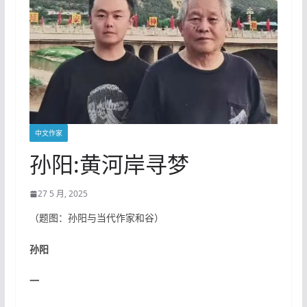
中文作家
孙阳:黄河岸寻梦
27 5 月, 2025
（题图：孙阳与当代作家和谷）
孙阳
一