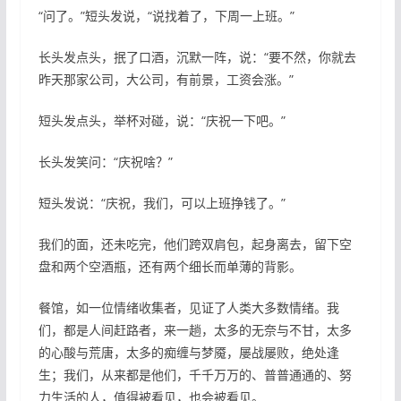
“问了。”短头发说，“说找着了，下周一上班。”
长头发点头，抿了口酒，沉默一阵，说：“要不然，你就去
昨天那家公司，大公司，有前景，工资会涨。”
短头发点头，举杯对碰，说：“庆祝一下吧。”
长头发笑问：“庆祝啥？”
短头发说：“庆祝，我们，可以上班挣钱了。”
我们的面，还未吃完，他们跨双肩包，起身离去，留下空
盘和两个空酒瓶，还有两个细长而单薄的背影。
餐馆，如一位情绪收集者，见证了人类大多数情绪。我
们，都是人间赶路者，来一趟，太多的无奈与不甘，太多
的心酸与荒唐，太多的痴缠与梦魇，屡战屡败，绝处逢
生；我们，从来都是他们，千千万万的、普普通通的、努
力生活的人，值得被看见，也会被看见。