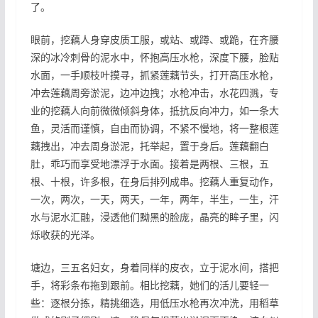
了。
眼前，挖藕人身穿皮质工服，或站、或蹲、或跪，在齐腰
深的冰冷刺骨的泥水中，怀抱高压水枪，深度下腰，脸贴
水面，一手顺枝叶摸寻，抓紧莲藕节头，打开高压水枪，
冲去莲藕周旁淤泥，边冲边拽；水枪冲击，水花四溅，专
业的挖藕人向前微微倾斜身体，抵抗反向冲力，如一条大
鱼，灵活而谨慎，自由而协调，不紧不慢地，将一整根莲
藕拽出，冲去周身淤泥，托举起，置于身后。莲藕翻白
肚，乖巧而享受地漂浮于水面。接着是两根、三根，五
根、十根，许多根，在身后排列成串。挖藕人重复动作，
一次，两次，一天，两天，一年，两年，半生，一生，汗
水与泥水汇融，浸透他们黝黑的脸庞，晶亮的眸子里，闪
烁收获的光泽。
塘边，三五名妇女，身着同样的皮衣，立于泥水间，搭把
手，将彩条布拖到跟前。相比挖藕，她们的活儿要轻一
些：逐根分拣，精挑细选，用低压水枪再次冲洗，用稻草