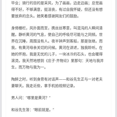
毕业；骑行的目的是采风，为了画画，边走边画；总觉画
得不好，不够满意，挺沮丧，有过自我怀疑，但还没有想
要放弃的念头。她笑着感谢网友们的鼓励。
身倚栅栏，风扑面而至，携丝丝寒意，叫混沌的人瞬间清
醒。静听黄河的气息，使自己的呼吸尽可能与之同频。世
界在沉睡，周围没有人。夜半钟声到客船，那是张继。而
我，有黄河母亲关切的问候。黄河在讲述，独我聆听。在
她的怀抱，我是无忧的儿子，一块冰冷的石头，也会暖得
滚烫。我天然地想到《庄子·齐物论》里那句：天地与我并
生，而万物与我为一。
陶醉之时，听到身旁有对话声——和谷先生正与一对老夫
妻聊天。我走近些，拿手机拍视频记录。
男人问：“哪里是黄河？”
和谷先生答：“眼前就是。”