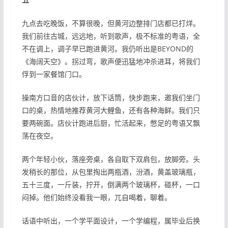
九点去吃晚饭，不算很晚，但黄河边整排门店都已打烊。
我们前往古城，远远地，听到歌声，极不标准的粤语，全
不在调上，调子早已跑进黄河。我仍听出是BEYOND的
《海阔天空》。拐过弯，歌声便迅猛地冲杀进耳，将我们
俘到一家餐馆门口。
操南方口音的店伙计，放下话筒，快步跑来，邀我们坐门
口的桌，热情地推荐黄河大鲤鱼，还有各种海鲜。我们只
要两碗面。店伙计跑进后厨，忙活起来，憋足的粤语又飘
荡在夜空。
两个年轻小伙，落座旁桌，各自取下双肩包，放脚旁。头
发稍长的那位，从包里掏出两瓶酒，汾酒，黄盖玻璃瓶，
五十三度，一斤装，拧开，倒满两个玻璃杯，碰杯，一口
闷掉。他们始终没看我一眼，兀自喝着，聊着。
话语中听出，一个学平面设计，一个学编程，属毕业后换