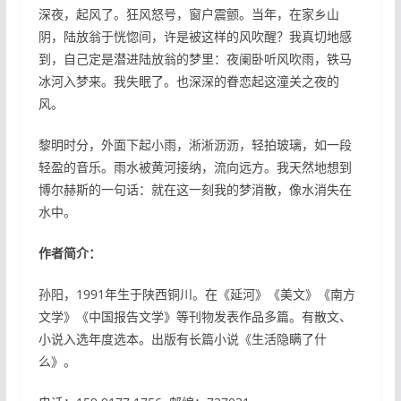
深夜，起风了。狂风怒号，窗户震颤。当年，在家乡山
阴，陆放翁于恍惚间，许是被这样的风吹醒？我真切地感
到，自己定是潜进陆放翁的梦里：夜阑卧听风吹雨，铁马
冰河入梦来。我失眠了。也深深的眷恋起这潼关之夜的
风。
黎明时分，外面下起小雨，淅淅沥沥，轻拍玻璃，如一段
轻盈的音乐。雨水被黄河接纳，流向远方。我天然地想到
博尔赫斯的一句话：就在这一刻我的梦消散，像水消失在
水中。
作者简介：
孙阳，1991年生于陕西铜川。在《延河》《美文》《南方
文学》《中国报告文学》等刊物发表作品多篇。有散文、
小说入选年度选本。出版有长篇小说《生活隐瞒了什
么》。