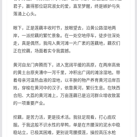
君子，赢得那位窈窕淑女的爱，直至梦醒，终是嫉妒与失
落涌上心头。
眼下，正是莲藕丰收时节，放眼望去，沿黄公路湿地两
岸，一派挖藕的繁忙景象。在一处空地停车，徒步往深处
走，真是偶然，我闯入黄河滩一片广袤的莲藕地，藕农们
正在挖藕，场面着实令我震撼。
黄河自龙门奔腾而下，进入宽阔平缓的高原，在两岸高耸
的黄土台原夹漕中一泻千里，冲积出广阔的滩涂湿地。带
着母亲河温热血液的湿地，以丰腴的物产养育黄河沿岸百
姓，穿梭在黄河中的汉子，依靠黄河，繁衍生息。在陕西
合阳、大荔的黄河滩上，万亩莲藕已是沿河群众增收致富
的一项重要产业。
挖藕，是苦力活，更是技术活。我驻足观看，打心底叹
服。于我这般不识水性的旱鸭，单是在齐腰深的泥水中稳
稳站立，已极其困难，更别说弯腰摸莲，操控高压水枪