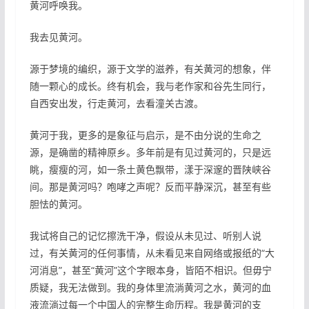
黄河呼唤我。
我去见黄河。
源于梦境的编织，源于文学的滋养，有关黄河的想象，伴
随一颗心的成长。终有机会，我与老作家和谷先生同行，
自西安出发，行走黄河，去看潼关古渡。
黄河于我，更多的是象征与启示，是不由分说的生命之
源，是确凿的精神原乡。多年前是有见过黄河的，只是远
眺，瘦瘦的河，如一条土黄色飘带，漾于深邃的晋陕峡谷
间。那是黄河吗？咆哮之声呢？反而平静深沉，甚至有些
胆怯的黄河。
我试将自己的记忆擦洗干净，假设从未见过、听别人说
过，有关黄河的任何事情，从未看见来自网络或报纸的“大
河消息”，甚至“黄河”这个字眼本身，皆陌不相识。但毋宁
质疑，我无法做到。我的身体里流淌黄河之水，黄河的血
液流淌过每一个中国人的完整生命历程。我是黄河的支