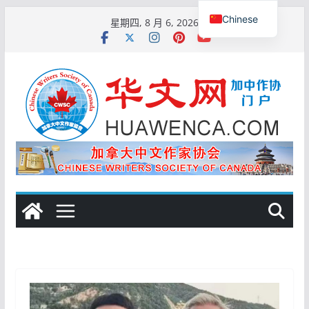
跳
Chinese
星期四, 8 月 6, 2026
至
English
内
容