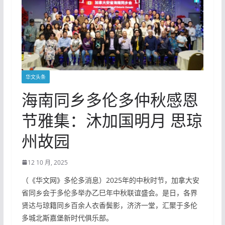
华文头条
海南同乡多伦多仲秋感恩
节雅集：沐加国明月 思琼
州故园
12 10 月, 2025
（《华文网》多伦多消息）2025年的中秋时节，加拿大安
省同乡会于多伦多举办乙巳年中秋联谊盛会。是日，各界
贤达与琼籍同乡百余人衣香鬓影，济济一堂，汇聚于多伦
多城北斯嘉堡新时代俱乐部。