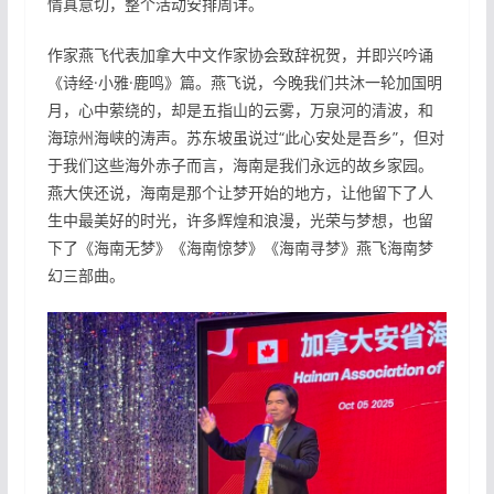
情真意切，整个活动安排周详。
作家燕飞代表加拿大中文作家协会致辞祝贺，并即兴吟诵
《诗经·小雅·鹿鸣》篇。燕飞说，今晚我们共沐一轮加国明
月，心中萦绕的，却是五指山的云雾，万泉河的清波，和
海琼州海峡的涛声。苏东坡虽说过“此心安处是吾乡”，但对
于我们这些海外赤子而言，海南是我们永远的故乡家园。
燕大侠还说，海南是那个让梦开始的地方，让他留下了人
生中最美好的时光，许多辉煌和浪漫，光荣与梦想，也留
下了《海南无梦》《海南惊梦》《海南寻梦》燕飞海南梦
幻三部曲。