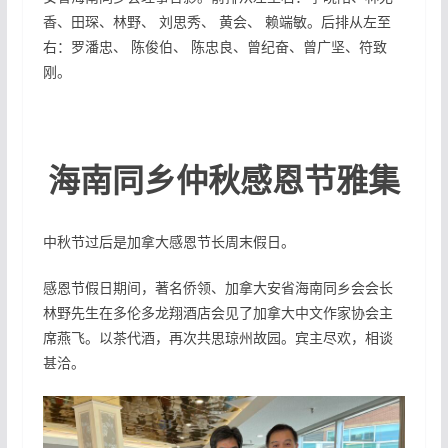
香、田琛、林野、 刘思秀、 黄会、 赖端敏。后排从左至
右：罗潘忠、 陈俊伯、 陈忠良、曾纪奋、曾广坚、符致
刚。
海南同乡仲秋感恩节雅集
中秋节过后是加拿大感恩节长周末假日。
感恩节假日期间，著名侨领、加拿大安省海南同乡会会长
林野先生在多伦多龙翔酒店会见了加拿大中文作家协会主
席燕飞。以茶代酒，再次共思琼州故园。宾主尽欢，相谈
甚洽。