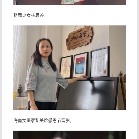
劲舞少女林思婷。
海南女画家黎美珍感恩节留影。