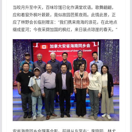
当皎月升至中天，百味珍馐已化作满堂欢语。歌舞翩翩，
应和着窗外枫叶簌簌，竟似故园芭蕉夜雨。此情此景，正
应了林野会长临别赠言：“我们携来南海的浪花，在此地点
缀成星河；今夜采撷加国的枫红，来日装点琼崖的春天。”
安省海南同乡会理事合影。前排从左至右：李晓阳、林尤