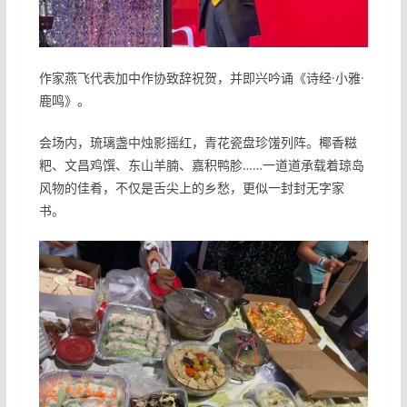
作家燕飞代表加中作协致辞祝贺，并即兴吟诵《诗经·小雅·
鹿鸣》。
会场内，琉璃盏中烛影摇红，青花瓷盘珍馐列阵。椰香糍
粑、文昌鸡馔、东山羊腩、嘉积鸭胗……一道道承载着琼岛
风物的佳肴，不仅是舌尖上的乡愁，更似一封封无字家
书。