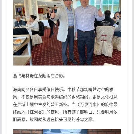
燕飞与林野在龙翔酒店合影。
海南同乡各自享受假日快乐。中秋节那场跨越时空的雅
集，不仅是用美食与歌舞编织的乡愁锦缎，更是文化根脉
在异域土壤中生发的碧玉新枝。当《万泉河水》的旋律最
终融入《红河谷》的夜风，所有游子都明白：只要明月依
旧高悬，故园就永远在抬头可见的苍穹之巅。