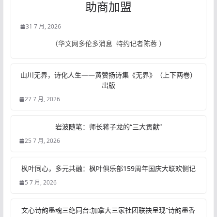
助商加盟
31 7 月, 2026
（华文网多伦多消息 特约记者陈蓉 ）
山川无界，诗化人生——黄赞扬诗集《无界》（上下两卷）
出版
27 7 月, 2026
岩波随笔：师长蒋子龙的“三大贡献”
25 7 月, 2026
枫叶同心，多元共融：枫叶俱乐部159周年国庆大联欢侧记
5 7 月, 2026
文心诗韵墨魂三绝同台:加拿大三家社团联袂呈现“诗韵墨香