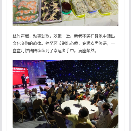
丝竹声起，动舞劲歌，欢聚一堂。新老移民在舞池中踏出
文化交融的韵律。抽奖环节别出心裁，充满欢声笑语，一
盒盒月饼陆陆续续到了幸运者手中。满座粲然。