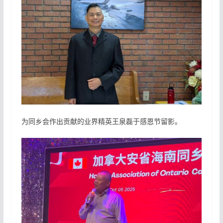
为同乡会作出贡献的业界精英王泉磊于感恩节留影。