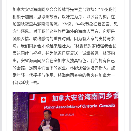
加拿大安省海南同乡会会长林野先生登台致辞：“今夜我们
相聚于加国，思琼州故园，以味觉为舟，以乡音为楫，在
加国秋夜里共溯南海暖流。”他说，“中秋节象征着团圆、思
念与感恩。对于我们这些旅居海外的海南人而言，它更是
凝聚乡情、联络感情的重要时刻。因为有大家的支持与参
与，我们同乡会才能越来越壮大。”林野还对罗绪强老会长
表达问候与祝福，并为他近日康复送上诚挚祈愿。林野指
出，安省海南同乡会在全加拿大独具特色，我们拥有自己
的会馆，是前辈们留下的家业。林野还强调培养新人，鼓
励年轻一代接棒与传承，将海南同乡会的香火在加拿大一
代代延续下去。